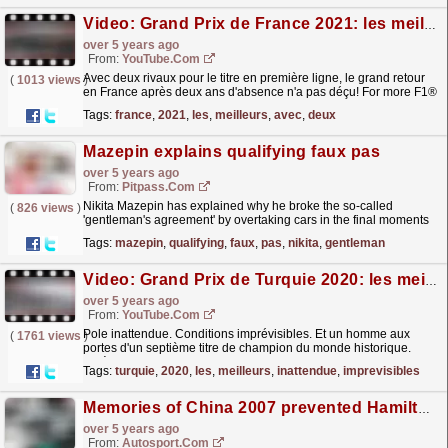
Video: Grand Prix de France 2021: les meilleurs moments
over 5 years ago
From:
YouTube.com
Avec deux rivaux pour le titre en première ligne, le grand retour
(
1013 views
)
en France après deux ans d'absence n'a pas déçu! For more F1®
videos, visit http://www.Formula1.com...
read more »
Tags:
france
,
2021
,
les
,
meilleurs
,
avec
,
deux
Mazepin explains qualifying faux pas
over 5 years ago
From:
Pitpass.com
Nikita Mazepin has explained why he broke the so-called
(
826 views
)
'gentleman's agreement' by overtaking cars in the final moments
of Q1.
read more »
Tags:
mazepin
,
qualifying
,
faux
,
pas
,
nikita
,
gentleman
Video: Grand Prix de Turquie 2020: les meilleurs moments
over 5 years ago
From:
YouTube.com
Pole inattendue. Conditions imprévisibles. Et un homme aux
(
1761 views
)
portes d'un septième titre de champion du monde historique.
Après neuf ans d'absence, le Grand Prix de...
read more »
Tags:
turquie
,
2020
,
les
,
meilleurs
,
inattendue
,
imprevisibles
Memories of China 2007 prevented Hamilton's late F1 Turkish GP stop
over 5 years ago
From:
Autosport.com