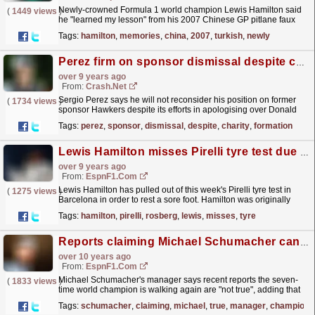
Newly-crowned Formula 1 world champion Lewis Hamilton said
(
1449 views
)
he "learned my lesson" from his 2007 Chinese GP pitlane faux
pas in opting against a late pitstop during...
read more »
Tags:
hamilton
,
memories
,
china
,
2007
,
turkish
,
newly
Perez firm on sponsor dismissal despite charity formation
over 9 years ago
From:
Crash.Net
Sergio Perez says he will not reconsider his position on former
(
1734 views
)
sponsor Hawkers despite its efforts in apologising over Donald
Trump tweet faux pas
read more »
Tags:
perez
,
sponsor
,
dismissal
,
despite
,
charity
,
formation
Lewis Hamilton misses Pirelli tyre test due to sore foot
over 9 years ago
From:
EspnF1.com
Lewis Hamilton has pulled out of this week's Pirelli tyre test in
(
1275 views
)
Barcelona in order to rest a sore foot. Hamilton was originally
scheduled to test Pirelli's 2017...
read more »
Tags:
hamilton
,
pirelli
,
rosberg
,
lewis
,
misses
,
tyre
Reports claiming Michael Schumacher can walk again are 'not true'
over 10 years ago
From:
EspnF1.com
Michael Schumacher's manager says recent reports the seven-
(
1833 views
)
time world champion is walking again are "not true", adding that
they are "irresponsible"...
read more »
Tags:
schumacher
,
claiming
,
michael
,
true
,
manager
,
champion