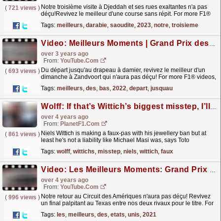
Notre troisième visite à Djeddah et ses rues exaltantes n'a pas
(
721 views
)
déçu!Revivez le meilleur d'une course sans répit. For more F1®
videos, visit https://www.Formula1.com...
read more »
Tags:
meilleurs
,
darabie
,
saoudite
,
2023
,
notre
,
troisieme
Video: Meilleurs Moments | Grand Prix des Pays-Bas 2022
over 3 years ago
From:
YouTube.com
Du départ jusqu'au drapeau à damier, revivez le meilleur d'un
(
693 views
)
dimanche à Zandvoort qui n'aura pas déçu! For more F1® videos,
visit https://www.Formula1.com...
read more »
Tags:
meilleurs
,
des
,
bas
,
2022
,
depart
,
jusquau
Wolff: If that’s Wittich’s biggest misstep, I’ll take it
over 4 years ago
From:
PlanetF1.com
Niels Wittich is making a faux-pas with his jewellery ban but at
(
861 views
)
least he's not a liability like Michael Masi was, says Toto
Wolff.
read more »
Tags:
wolff
,
wittichs
,
misstep
,
niels
,
wittich
,
faux
Video: Les Meilleurs Moments: Grand Prix des Etats-Unis 2021
over 4 years ago
From:
YouTube.com
Notre retour au Circuit des Amériques n'aura pas déçu! Revivez
(
996 views
)
un final palpitant au Texas entre nos deux rivaux pour le titre. For
more F1® videos, visit...
read more »
Tags:
les
,
meilleurs
,
des
,
etats
,
unis
,
2021