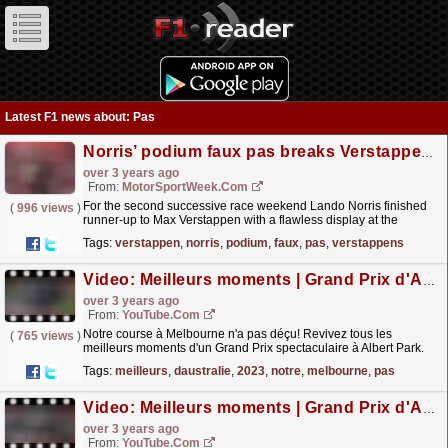
Latest F1 news about: Pas
Norris’ podium faux pas breaks Verstappen’s trophy
over 3 years ago
From:
MotorSportWeek.com
For the second successive race weekend Lando Norris finished
(
996 views
)
runner-up to Max Verstappen with a flawless display at the
Hungaroring. Verstappen dominated proceedings in
Tags:
verstappen
,
norris
,
podium
,
faux
,
pas
,
verstappens
Hungary...
read more »
Video: Meilleurs moments | Grand Prix d'Australie 2023
over 3 years ago
From:
YouTube.com
Notre course à Melbourne n'a pas déçu! Revivez tous les
(
765 views
)
meilleurs moments d'un Grand Prix spectaculaire à Albert Park.
For more F1® videos, visit...
read more »
Tags:
meilleurs
,
daustralie
,
2023
,
notre
,
melbourne
,
pas
Video: Meilleurs moments | Grand Prix d'Arabie Saoudite 2023
over 3 years ago
From:
YouTube.com